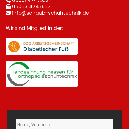
06051 4747552

06053 4747553

info@schaub-schuhtechnik.de

Wir sind Mitglied in der:
Über uns